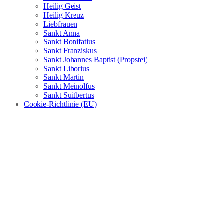
Heilig Geist
Heilig Kreuz
Liebfrauen
Sankt Anna
Sankt Bonifatius
Sankt Franziskus
Sankt Johannes Baptist (Propstei)
Sankt Liborius
Sankt Martin
Sankt Meinolfus
Sankt Suitbertus
Cookie-Richtlinie (EU)
Juni 2026