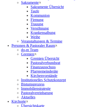
Sakramente
Sakramente Übersicht
Taufe
Kommunion
Firmung
Trauung
Versöhnung
Krankensalbung
Weihe
Veranstaltungen & Termine
Personen & Pastoraler Raum
do-m Team
Gremien
Gremien Übersicht
Pastoralverbundsrat
Finanzausschuss
Pfarrgemeinderäte
Kirchenvorstände
Institutionelles Schutzkonzept
Bistumsprozess
Immobilienstrategie
Pastoralvereinbarung
Aktuelles
Kirchorte
Übersichtskarte