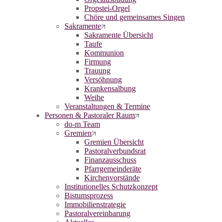
Propstei-Orgel
Chöre und gemeinsames Singen
Sakramente
Sakramente Übersicht
Taufe
Kommunion
Firmung
Trauung
Versöhnung
Krankensalbung
Weihe
Veranstaltungen & Termine
Personen & Pastoraler Raum
do-m Team
Gremien
Gremien Übersicht
Pastoralverbundsrat
Finanzausschuss
Pfarrgemeinderäte
Kirchenvorstände
Institutionelles Schutzkonzept
Bistumsprozess
Immobilienstrategie
Pastoralvereinbarung