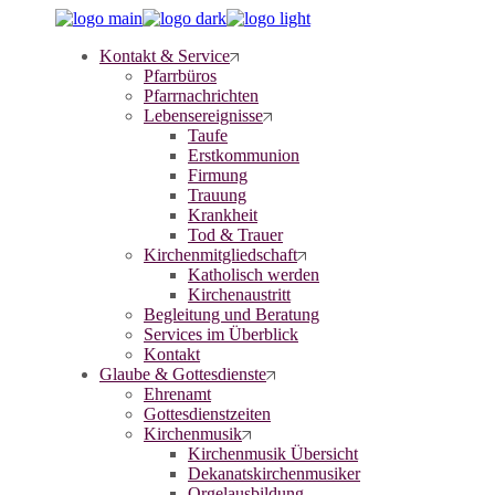
Skip
to
Kontakt & Service
the
Pfarrbüros
content
Pfarrnachrichten
Lebensereignisse
Taufe
Erstkommunion
Firmung
Trauung
Krankheit
Tod & Trauer
Kirchenmitgliedschaft
Katholisch werden
Kirchenaustritt
Begleitung und Beratung
Services im Überblick
Kontakt
Glaube & Gottesdienste
Ehrenamt
Gottesdienstzeiten
Kirchenmusik
Kirchenmusik Übersicht
Dekanatskirchenmusiker
Orgelausbildung