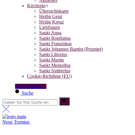
Aktuelles
Kirchorte
Übersichtskarte
Heilig Geist
Heilig Kreuz
Liebfrauen
Sankt Anna
Sankt Bonifatius
Sankt Franziskus
Sankt Johannes Baptist (Propstei)
Sankt Liborius
Sankt Martin
Sankt Meinolfus
Sankt Suitbertus
Cookie-Richtlinie (EU)
Neue Termine
Suche
Neue Termine