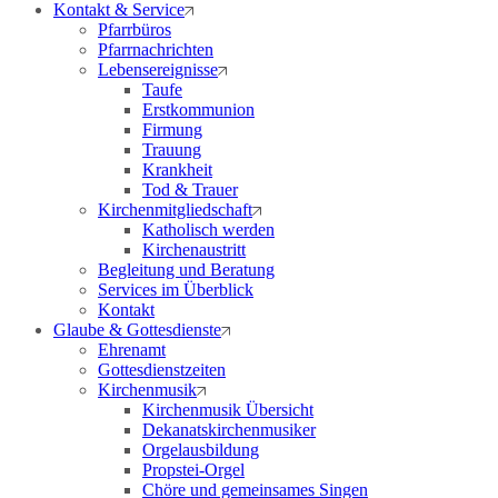
Kontakt & Service
Pfarrbüros
Pfarrnachrichten
Lebensereignisse
Taufe
Erstkommunion
Firmung
Trauung
Krankheit
Tod & Trauer
Kirchenmitgliedschaft
Katholisch werden
Kirchenaustritt
Begleitung und Beratung
Services im Überblick
Kontakt
Glaube & Gottesdienste
Ehrenamt
Gottesdienstzeiten
Kirchenmusik
Kirchenmusik Übersicht
Dekanatskirchenmusiker
Orgelausbildung
Propstei-Orgel
Chöre und gemeinsames Singen