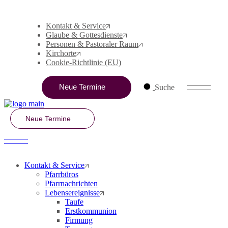
27
15
02
01
28
07
Aug.
Juli
Juli
Juli
Juli
Juni
Kontakt & Service
Glaube & Gottesdienste
Personen & Pastoraler Raum
Kirchorte
Cookie-Richtlinie (EU)
Neue Termine
Suche
Neue Termine
Kontakt & Service
Pfarrbüros
Pfarrnachrichten
Lebensereignisse
Taufe
Erstkommunion
Firmung