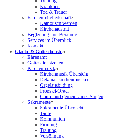
Trauung
Krankheit
Tod & Trauer
Kirchenmitgliedschaft
Katholisch werden
Kirchenaustritt
Begleitung und Beratung
Services im Überblick
Kontakt
Glaube & Gottesdienste
Ehrenamt
Gottesdienstzeiten
Kirchenmusik
Kirchenmusik Übersicht
Dekanatskirchenmusiker
Orgelausbildung
Propstei-Orgel
Chöre und gemeinsames Singen
Sakramente
Sakramente Übersicht
Taufe
Kommunion
Firmung
Trauung
Versöhnung