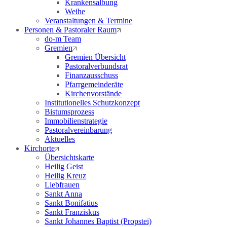
Krankensalbung
Weihe
Veranstaltungen & Termine
Personen & Pastoraler Raum
do-m Team
Gremien
Gremien Übersicht
Pastoralverbundsrat
Finanzausschuss
Pfarrgemeinderäte
Kirchenvorstände
Institutionelles Schutzkonzept
Bistumsprozess
Immobilienstrategie
Pastoralvereinbarung
Aktuelles
Kirchorte
Übersichtskarte
Heilig Geist
Heilig Kreuz
Liebfrauen
Sankt Anna
Sankt Bonifatius
Sankt Franziskus
Sankt Johannes Baptist (Propstei)