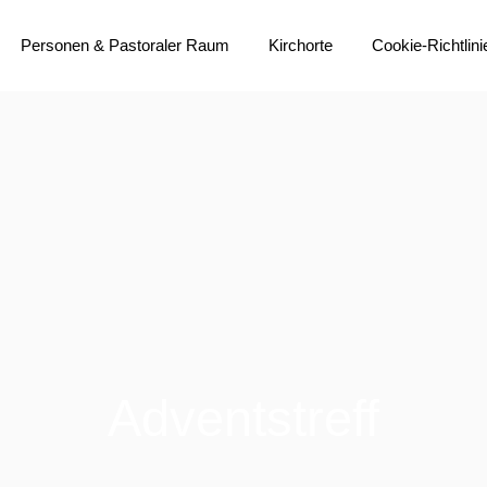
Personen & Pastoraler Raum
Kirchorte
Cookie-Richtlini
do-m Team
Übersichtskarte
Gremien
Heilig Geist
Institutionelles Schutzkonzept
Heilig Kreuz
Bistumsprozess
Liebfrauen
Immobilienstrategie
Sankt Anna
Pastoralvereinbarung
Sankt Bonifatius
Aktuelles
Sankt Franziskus
Sankt Johannes Baptist
Adventstreff
(Propstei)
Sankt Liborius
Sankt Martin