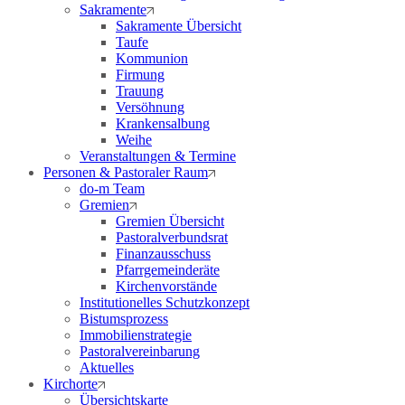
Sakramente
Sakramente Übersicht
Taufe
Kommunion
Firmung
Trauung
Versöhnung
Krankensalbung
Weihe
Veranstaltungen & Termine
Personen & Pastoraler Raum
do-m Team
Gremien
Gremien Übersicht
Pastoralverbundsrat
Finanzausschuss
Pfarrgemeinderäte
Kirchenvorstände
Institutionelles Schutzkonzept
Bistumsprozess
Immobilienstrategie
Pastoralvereinbarung
Aktuelles
Kirchorte
Übersichtskarte