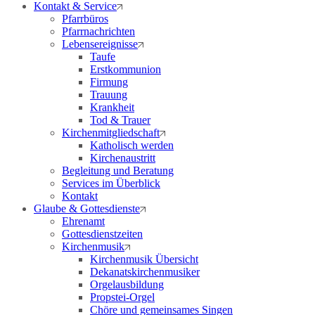
Kontakt & Service
Pfarrbüros
Pfarrnachrichten
Lebensereignisse
Taufe
Erstkommunion
Firmung
Trauung
Krankheit
Tod & Trauer
Kirchenmitgliedschaft
Katholisch werden
Kirchenaustritt
Begleitung und Beratung
Services im Überblick
Kontakt
Glaube & Gottesdienste
Ehrenamt
Gottesdienstzeiten
Kirchenmusik
Kirchenmusik Übersicht
Dekanatskirchenmusiker
Orgelausbildung
Propstei-Orgel
Chöre und gemeinsames Singen