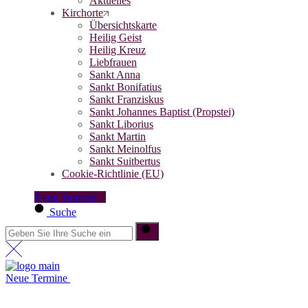
Aktuelles
Kirchorte
Übersichtskarte
Heilig Geist
Heilig Kreuz
Liebfrauen
Sankt Anna
Sankt Bonifatius
Sankt Franziskus
Sankt Johannes Baptist (Propstei)
Sankt Liborius
Sankt Martin
Sankt Meinolfus
Sankt Suitbertus
Cookie-Richtlinie (EU)
Neue Termine
Suche
Neue Termine