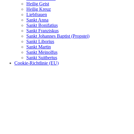
Heilig Geist
Heilig Kreuz
Liebfrauen
Sankt Anna
Sankt Bonifatius
Sankt Franziskus
Sankt Johannes Baptist (Propstei)
Sankt Liborius
Sankt Martin
Sankt Meinolfus
Sankt Suitbertus
Cookie-Richtlinie (EU)
Archive