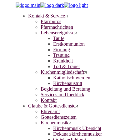
Skip
to
Kontakt & Service
the
Pfarrbüros
content
Pfarrnachrichten
Lebensereignisse
Taufe
Erstkommunion
Firmung
Trauung
Krankheit
Tod & Trauer
Kirchenmitgliedschaft
Katholisch werden
Kirchenaustritt
Begleitung und Beratung
Services im Überblick
Kontakt
Glaube & Gottesdienste
Ehrenamt
Gottesdienstzeiten
Kirchenmusik
Kirchenmusik Übersicht
Dekanatskirchenmusiker
Orgelausbildung