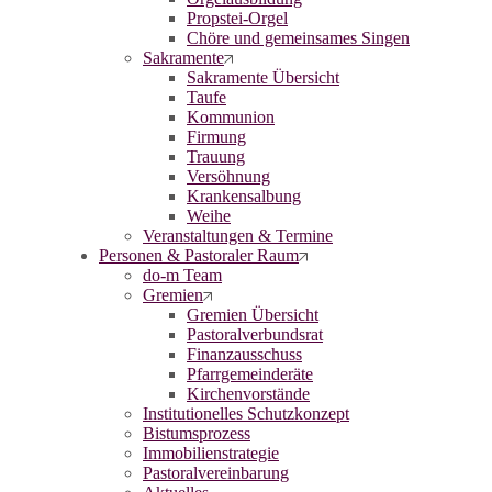
Propstei-Orgel
Chöre und gemeinsames Singen
Sakramente
Sakramente Übersicht
Taufe
Kommunion
Firmung
Trauung
Versöhnung
Krankensalbung
Weihe
Veranstaltungen & Termine
Personen & Pastoraler Raum
do-m Team
Gremien
Gremien Übersicht
Pastoralverbundsrat
Finanzausschuss
Pfarrgemeinderäte
Kirchenvorstände
Institutionelles Schutzkonzept
Bistumsprozess
Immobilienstrategie
Pastoralvereinbarung