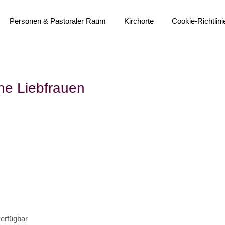
Personen & Pastoraler Raum
Kirchorte
Cookie-Richtlini
Veranstalter
do-m Team
Übersichtskarte
Gremien
Heilig Geist
he Liebfrauen
Institutionelles Schutzkonzept
Heilig Kreuz
Bistumsprozess
Liebfrauen
Immobilienstrategie
Sankt Anna
Pastoralvereinbarung
Sankt Bonifatius
Aktuelles
Sankt Franziskus
Sankt Johannes Baptist
(Propstei)
Sankt Liborius
erfügbar
Sankt Martin