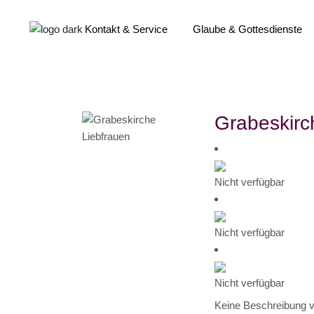
Kontakt & Service
Glaube & Gottesdienste
Pfarrbüros
Ehrenamt
Pfarrnachrichten
Gottesdienstzeiten
Grabeskirc
Lebensereignisse
Kirchenmusik
Kirchenmitgliedschaft
Sakramente
Begleitung und Beratung
Veranstaltungen & Termine
Nicht verfügbar
Services im Überblick
Kontakt
Nicht verfügbar
Nicht verfügbar
Keine Beschreibung v