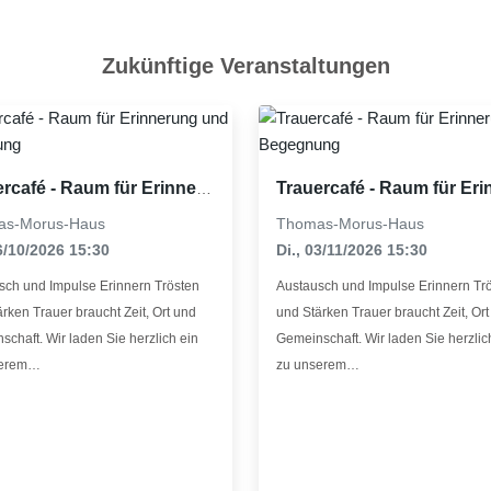
Sankt Meinolfus
Zukünftige Veranstaltungen
Sankt Suitbertus
share
Trauercafé - Raum für Erinnerung und Begegnung
as-Morus-Haus
Thomas-Morus-Haus
06/10/2026 15:30
Di., 03/11/2026 15:30
sch und Impulse Erinnern Trösten
Austausch und Impulse Erinnern Tr
rken Trauer braucht Zeit, Ort und
und Stärken Trauer braucht Zeit, Or
chaft. Wir laden Sie herzlich ein
Gemeinschaft. Wir laden Sie herzlic
serem…
zu unserem…