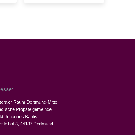
Mehr erfahren …
esse:
toraler Raum Dortmund-Mitte
holische Propsteigemeinde
kt Johannes Baptist
psteihof 3, 44137 Dortmund