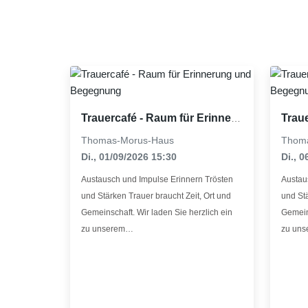
share
share
Trauercafé - Raum für Erinnerung und Begegnung
Thomas-Morus-Haus
Thom
Di., 01/09/2026 15:30
Di., 
Austausch und Impulse Erinnern Trösten
Austau
und Stärken Trauer braucht Zeit, Ort und
und Stä
Gemeinschaft. Wir laden Sie herzlich ein
Gemeins
zu unserem…
zu un