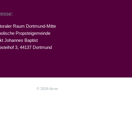
esse:
toraler Raum Dortmund-Mitte
holische Propsteigemeinde
kt Johannes Baptist
psteihof 3, 44137 Dortmund
© 2026 do-m