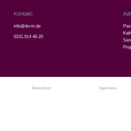
Sankt Meinolfus
Kontakt:
Adr
Sankt Suitbertus
info@do-m.de
Pas
Kat
0231.914 46 20
San
Pro
Datenschutz
Impressum