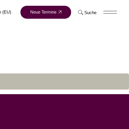
Neue Termine
e (EU)
Suche
ts
d-Mitte
um Dortmund-Mitte