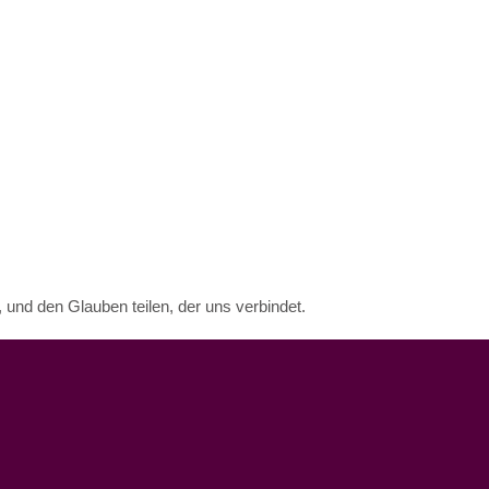
Sankt Meinolfus
Sankt Suitbertus
und den Glauben teilen, der uns verbindet.