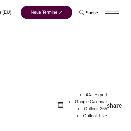
Neue Termine
e (EU)
Suche
ts
d-Mitte
um Dortmund-Mitte
iCal Export
Google Calendar
share
Outlook 365
Outlook Live