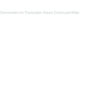
Gemeinden im Pastoralen Raum Dortmund-Mitte
Sankt Johannes Baptist | Propsteikirche
Propsteihof 2-3, 44137 Dortmund
propstei@propsteikirche-dortmund.de
Sankt Meinolfus
Rabenstraße 16, 44143 Dortmund
pfarrbuero@stmeinolfus.de
Sankt Liborius
Paderbornerstraße 136, 44143 Dortmund
pfarrbuero@stliborius.de
Sankt Martin
Gabelsbergerstraße 32, 44141 Dortmund
sankt-martin@online.de