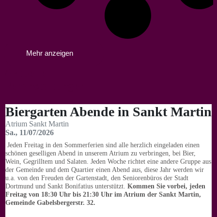
Mehr anzeigen
Aktuelle
Veran­staltungen
Biergarten Abende in Sankt Martin
Atrium Sankt Martin
Sa., 11/07/2026
Jeden Freitag in den Sommerferien sind alle herzlich eingeladen einen
schönen geselligen Abend in unserem Atrium zu verbringen, bei Bier,
Wein, Gegrilltem und Salaten. Jeden Woche richtet eine andere Gruppe aus
der Gemeinde und dem Quartier einen Abend aus, diese Jahr werden wir
u.a. von den Freuden der Gartenstadt, den Seniorenbüros der Stadt
Dortmund und Sankt Bonifatius unterstützt.
Kommen Sie vorbei, jeden
Freitag von 18:30 Uhr bis 21:30 Uhr im Atrium der Sankt Martin,
Gemeinde Gabelsbergerstr. 32.