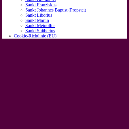
Sankt Franziskus
Sankt Johannes Baptist (Propstei)
Sankt Liborius
Sankt Martin
Sankt Meinolfus
Sankt Suitbertus
Cookie-Richtlinie (EU)