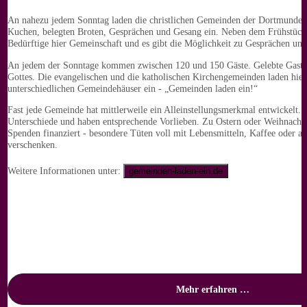
An nahezu jedem Sonntag laden die christlichen Gemeinden der Dortmunder 
Kuchen, belegten Broten, Gesprächen und Gesang ein. Neben dem Frühstüc
Bedürftige hier Gemeinschaft und es gibt die Möglichkeit zu Gesprächen und
An jedem der Sonntage kommen zwischen 120 und 150 Gäste. Gelebte Gastf
Gottes. Die evangelischen und die katholischen Kirchengemeinden laden hier
unterschiedlichen Gemeindehäuser ein - „Gemeinden laden ein!“
Fast jede Gemeinde hat mittlerweile ein Alleinstellungsmerkmal entwickelt. 
Unterschiede und haben entsprechende Vorlieben. Zu Ostern oder Weihnacht
Spenden finanziert - besondere Tüten voll mit Lebensmitteln, Kaffee oder a
verschenken.
Weitere Informationen unter:
gemeinden-laden-ein.de
Mehr erfahren …