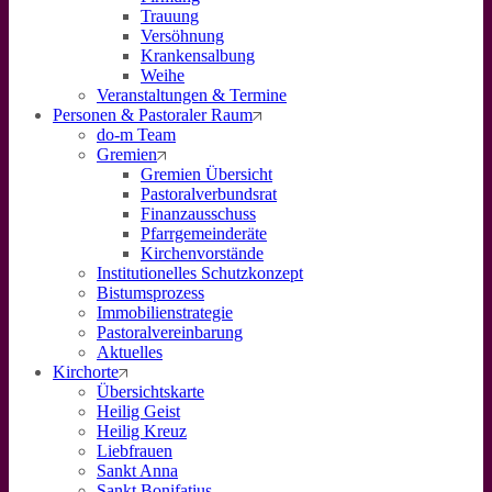
Trauung
Versöhnung
Krankensalbung
Weihe
Veranstaltungen & Termine
Personen & Pastoraler Raum
do-m Team
Gremien
Gremien Übersicht
Pastoralverbundsrat
Finanzausschuss
Pfarrgemeinderäte
Kirchenvorstände
Institutionelles Schutzkonzept
Bistumsprozess
Immobilienstrategie
Pastoralvereinbarung
Aktuelles
Kirchorte
Übersichtskarte
Heilig Geist
Heilig Kreuz
Liebfrauen
Sankt Anna
Sankt Bonifatius