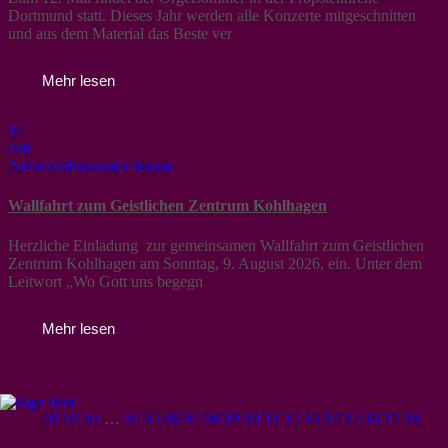
Dortmund statt. Dieses Jahr werden alle Konzerte mitgeschnitten
und aus dem Material das Beste ver
Mehr lesen
02
Juli
Aktuelles
Pastoraler Raum
Wallfahrt zum Geistlichen Zentrum Kohlhagen
Herzliche Einladung zur gemeinsamen Wallfahrt zum Geistlichen
Zentrum Kohlhagen am Sonntag, 9. August 2026, ein. Unter dem
Leitwort „Wo Gott uns begegn
Mehr lesen
01
02
03
…
04
05
06
07
08
09
10
11
12
13
14
15
16
17
18