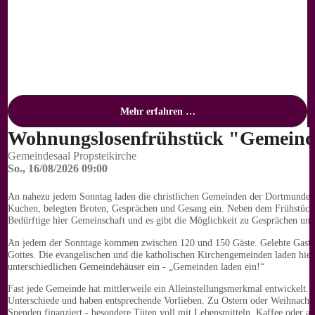
Mehr erfahren …
Wohnungslosenfrühstück "Gemeinde
Gemeindesaal Propsteikirche
So., 16/08/2026 09:00
An nahezu jedem Sonntag laden die christlichen Gemeinden der Dortmunder 
Kuchen, belegten Broten, Gesprächen und Gesang ein. Neben dem Frühstüc
Bedürftige hier Gemeinschaft und es gibt die Möglichkeit zu Gesprächen und
An jedem der Sonntage kommen zwischen 120 und 150 Gäste. Gelebte Gastf
Gottes. Die evangelischen und die katholischen Kirchengemeinden laden hier
unterschiedlichen Gemeindehäuser ein - „Gemeinden laden ein!“
Fast jede Gemeinde hat mittlerweile ein Alleinstellungsmerkmal entwickelt. 
Unterschiede und haben entsprechende Vorlieben. Zu Ostern oder Weihnacht
Spenden finanziert - besondere Tüten voll mit Lebensmitteln, Kaffee oder a