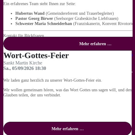
Ein erfahrenes Team steht Ihnen zur Seite:
Hubertus Wand
(Gemeindereferent und Trauerbegleiter)
Pastor Georg Birwer
(Seelsorger Grabeskirche Liebfrauen)
Schwester Maria Schneiderhan
(Franziskanerin, Konvent Rivotorto
Kontakt für Rückfragen
Mehr erfahren …
Bei Fragen wenden Sie sich gerne an:
Wort-Gottes-Feier
Pfarrbüro Sankt Johannes Baptist:
0231 / 91 446 20,
propstei.pfa
dortmund.de
Sankt Martin Kirche
Grabeskirche Liebfrauen:
0231 / 54 50 45 95,
info@grabeskirche-li
Sa., 05/09/2026 18:30
Foto: Günther Wertz
Wir laden ganz herzlich zu unserer Wort-Gottes-Feier ein.
Wir wollen gemeinsam hören, was das Wort Gottes uns sagen will, und den
Glauben teilen, der uns verbindet.
Mehr erfahren …