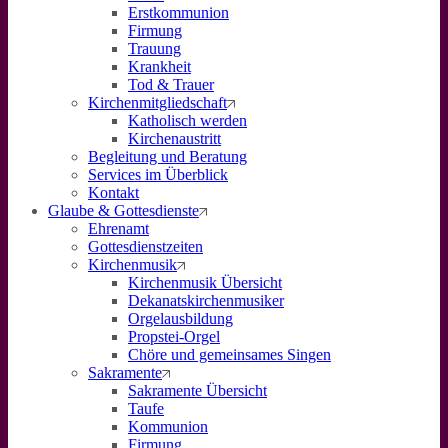
Erstkommunion
Firmung
Trauung
Krankheit
Tod & Trauer
Kirchenmitgliedschaft
Katholisch werden
Kirchenaustritt
Begleitung und Beratung
Services im Überblick
Kontakt
Glaube & Gottesdienste
Ehrenamt
Gottesdienstzeiten
Kirchenmusik
Kirchenmusik Übersicht
Dekanatskirchenmusiker
Orgelausbildung
Propstei-Orgel
Chöre und gemeinsames Singen
Sakramente
Sakramente Übersicht
Taufe
Kommunion
Firmung