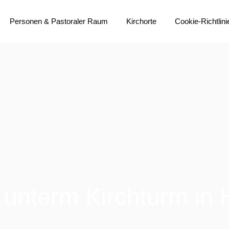
Personen & Pastoraler Raum
Kirchorte
Cookie-Richtlini
do-m Team
Übersichtskarte
Gremien
Heilig Geist
Institutionelles Schutzkonzept
Heilig Kreuz
Bistumsprozess
Liebfrauen
Immobilienstrategie
Sankt Anna
Pastoralvereinbarung
Sankt Bonifatius
Aktuelles
Sankt Franziskus
Sankt Johannes Baptist
 unterm Kirchturm in H
(Propstei)
Sankt Liborius
Sankt Martin