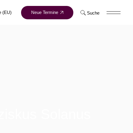
Neue Termine
e (EU)
Suche
ziskus Solanus