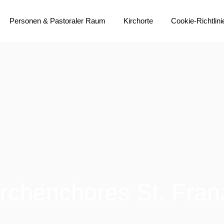
Personen & Pastoraler Raum
Kirchorte
Cookie-Richtlini
do-m Team
Übersichtskarte
Gremien
Heilig Geist
Institutionelles Schutzkonzept
Heilig Kreuz
Bistumsprozess
Liebfrauen
Immobilienstrategie
Sankt Anna
Pastoralvereinbarung
Sankt Bonifatius
Aktuelles
Sankt Franziskus
Sankt Johannes Baptist
irchenchores St. Fran
(Propstei)
Sankt Liborius
Sankt Martin