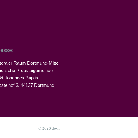
esse:
toraler Raum Dortmund-Mitte
holische Propsteigemeinde
kt Johannes Baptist
psteihof 3, 44137 Dortmund
© 2026 do-m