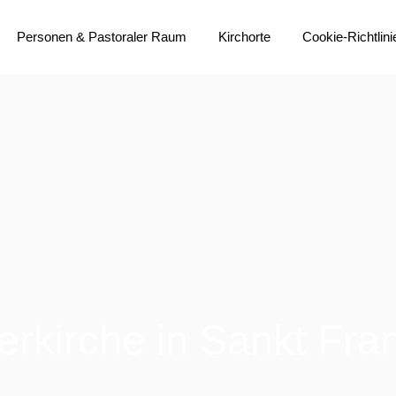
Personen & Pastoraler Raum
Kirchorte
Cookie-Richtlini
do-m Team
Übersichtskarte
Gremien
Heilig Geist
Institutionelles Schutzkonzept
Heilig Kreuz
Bistumsprozess
Liebfrauen
Immobilienstrategie
Sankt Anna
Pastoralvereinbarung
Sankt Bonifatius
Aktuelles
Sankt Franziskus
Sankt Johannes Baptist
kirche in Sankt Fra
(Propstei)
Sankt Liborius
Sankt Martin