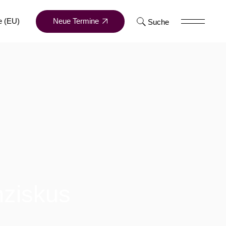
Neue Termine
e (EU)
Suche
nziskus