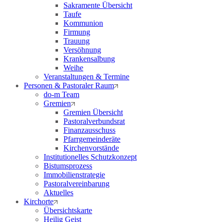
Sakramente Übersicht
Taufe
Kommunion
Firmung
Trauung
Versöhnung
Krankensalbung
Weihe
Veranstaltungen & Termine
Personen & Pastoraler Raum
do-m Team
Gremien
Gremien Übersicht
Pastoralverbundsrat
Finanzausschuss
Pfarrgemeinderäte
Kirchenvorstände
Institutionelles Schutzkonzept
Bistumsprozess
Immobilienstrategie
Pastoralvereinbarung
Aktuelles
Kirchorte
Übersichtskarte
Heilig Geist