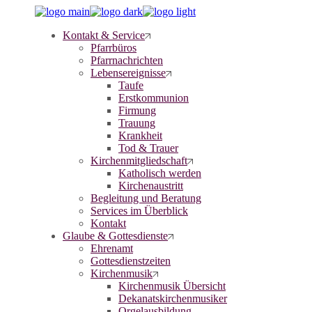
Skip
to
Kontakt & Service
the
Pfarrbüros
content
Pfarrnachrichten
Lebensereignisse
Taufe
Erstkommunion
Firmung
Trauung
Krankheit
Tod & Trauer
Kirchenmitgliedschaft
Katholisch werden
Kirchenaustritt
Begleitung und Beratung
Services im Überblick
Kontakt
Glaube & Gottesdienste
Ehrenamt
Gottesdienstzeiten
Kirchenmusik
Kirchenmusik Übersicht
Dekanatskirchenmusiker
Orgelausbildung