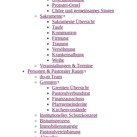
Propstei-Orgel
Chöre und gemeinsames Singen
Sakramente
Sakramente Übersicht
Taufe
Kommunion
Firmung
Trauung
Versöhnung
Krankensalbung
Weihe
Veranstaltungen & Termine
Personen & Pastoraler Raum
do-m Team
Gremien
Gremien Übersicht
Pastoralverbundsrat
Finanzausschuss
Pfarrgemeinderäte
Kirchenvorstände
Institutionelles Schutzkonzept
Bistumsprozess
Immobilienstrategie
Pastoralvereinbarung