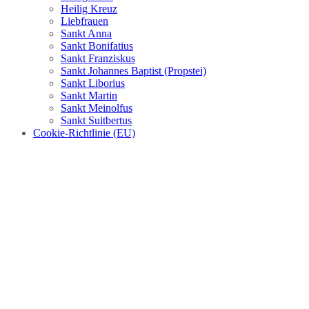
Heilig Kreuz
Liebfrauen
Sankt Anna
Sankt Bonifatius
Sankt Franziskus
Sankt Johannes Baptist (Propstei)
Sankt Liborius
Sankt Martin
Sankt Meinolfus
Sankt Suitbertus
Cookie-Richtlinie (EU)
Wort-Gottes-Feier