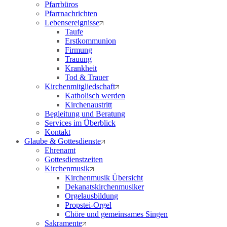
Pfarrbüros
Pfarrnachrichten
Lebensereignisse
Taufe
Erstkommunion
Firmung
Trauung
Krankheit
Tod & Trauer
Kirchenmitgliedschaft
Katholisch werden
Kirchenaustritt
Begleitung und Beratung
Services im Überblick
Kontakt
Glaube & Gottesdienste
Ehrenamt
Gottesdienstzeiten
Kirchenmusik
Kirchenmusik Übersicht
Dekanatskirchenmusiker
Orgelausbildung
Propstei-Orgel
Chöre und gemeinsames Singen
Sakramente