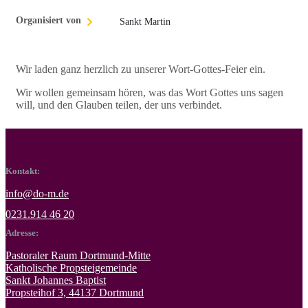
Organisiert von
Sankt Martin
Wir laden ganz herzlich zu unserer Wort-Gottes-Feier ein.
Wir wollen gemeinsam hören, was das Wort Gottes uns sagen
will, und den Glauben teilen, der uns verbindet.
Kontakt:
info@do-m.de
0231.914 46 20
Adresse:
Pastoraler Raum Dortmund-Mitte
Katholische Propsteigemeinde
Sankt Johannes Baptist
Propsteihof 3, 44137 Dortmund