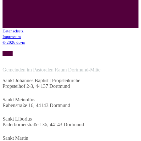
Datenschutz
Impressum
© 2026 do-m
Gemeinden im Pastoralen Raum Dortmund-Mitte
Sankt Johannes Baptist | Propsteikirche
Propsteihof 2-3, 44137 Dortmund
propstei@propsteikirche-dortmund.de
Sankt Meinolfus
Rabenstraße 16, 44143 Dortmund
pfarrbuero@stmeinolfus.de
Sankt Liborius
Paderbornerstraße 136, 44143 Dortmund
pfarrbuero@stliborius.de
Sankt Martin