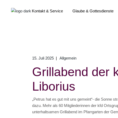
Kontakt & Service
Glaube & Gottesdienste
Pfarrbüros
Ehrenamt
Pfarrnachrichten
Gottesdienstzeiten
Lebensereignisse
Kirchenmusik
15. Juli 2025
Allgemein
Kirchenmitgliedschaft
Sakramente
Grillabend der 
Begleitung und Beratung
Veranstaltungen & Termine
Services im Überblick
Liborius
Kontakt
„Petrus hat es gut mit uns gemeint“- die Sonne str
dazu. Mehr als 60 Mitgliederinnen der kfd Ortsg
unterhaltsamen Grillabend im Pfarrgarten der Ge