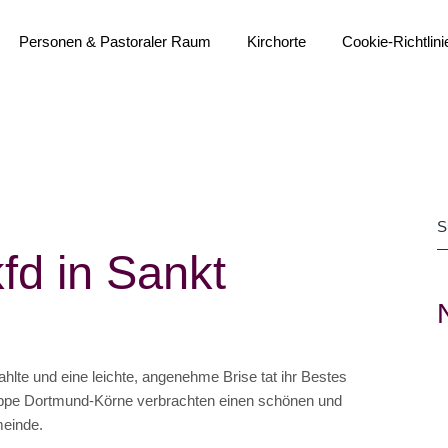
Personen & Pastoraler Raum
Kirchorte
Cookie-Richtlini
do-m Team
Übersichtskarte
Gremien
Heilig Geist
Institutionelles Schutzkonzept
Heilig Kreuz
Bistumsprozess
Liebfrauen
kfd in Sankt
Immobilienstrategie
Sankt Anna
Pastoralvereinbarung
Sankt Bonifatius
Aktuelles
Sankt Franziskus
Sankt Johannes Baptist
ahlte und eine leichte, angenehme Brise tat ihr Bestes
(Propstei)
ruppe Dortmund-Körne verbrachten einen schönen und
Sankt Liborius
meinde.
Sankt Martin