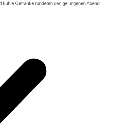
t und kühle Getränke rundeten den gelungenen Abend
Sankt Meinolfus
Sankt Suitbertus