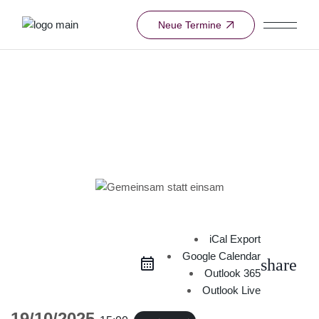
Neue Termine
Veranstaltungs-
Highlights im
Pastoralen Raum
Dortmund-Mitte
iCal Export
Google Calendar
share
Outlook 365
Outlook Live
19/10/2025