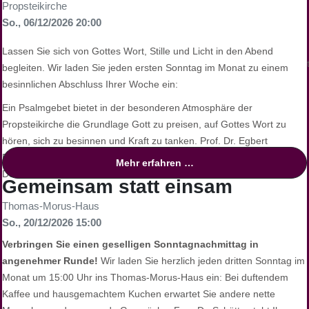
Propsteikirche
Ein erfahrenes Team steht Ihnen zur Seite:
So., 06/12/2026 20:00
Hubertus Wand
(Gemeindereferent und Trauerbegleiter)
Pastor Georg Birwer
(Seelsorger Grabeskirche Liebfrauen)
Lassen Sie sich von Gottes Wort, Stille und Licht in den Abend
Schwester Maria Schneiderhan
(Franziskanerin, Konvent Rivotor
begleiten. Wir laden Sie jeden ersten Sonntag im Monat zu einem
besinnlichen Abschluss Ihrer Woche ein:
Kontakt für Rückfragen
Ein Psalmgebet bietet in der besonderen Atmosphäre der
Propsteikirche die Grundlage Gott zu preisen, auf Gottes Wort zu
Bei Fragen wenden Sie sich gerne an:
hören, sich zu besinnen und Kraft zu tanken. Prof. Dr. Egbert
Pfarrbüro Sankt Johannes Baptist:
0231 / 91 446 20,
propstei.p
Ballhorn, Alttestamentler der TU Dortmund, und
Mehr erfahren …
Grabeskirche Liebfrauen:
0231 / 54 50 45 95,
info@grabeskirche-
Dekanatskirchenmusiker Simon Daubhäußer gestalten gemeinsam
Gemeinsam statt einsam
einen Abend voller Stille und Gebet, begleitet von Klängen und
Thomas-Morus-Haus
Lichtern.
Foto: Günther Wertz
So., 20/12/2026 15:00
Finden Sie Ruhe und inneren Frieden, und tanken Sie neue Kraft für
Verbringen Sie einen geselligen Sonntagnachmittag in
die kommende Woche.
angenehmer Runde!
Wir laden Sie herzlich jeden dritten Sonntag im
Monat um 15:00 Uhr ins Thomas-Morus-Haus ein: Bei duftendem
Eine Veranstaltung des Katholischen Forums
Kaffee und hausgemachtem Kuchen erwartet Sie andere nette