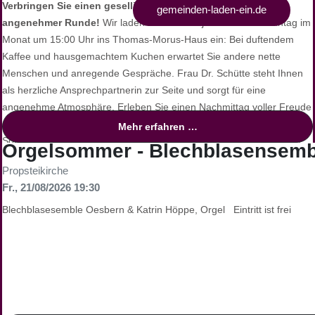
Verbringen Sie einen geselligen Sonntagnachmittag in
Weitere Informationen unter:
gemeinden-laden-ein.de
angenehmer Runde!
Wir laden Sie herzlich jeden dritten Sonntag im
Monat um 15:00 Uhr ins Thomas-Morus-Haus ein: Bei duftendem
Kaffee und hausgemachtem Kuchen erwartet Sie andere nette
Menschen und anregende Gespräche. Frau Dr. Schütte steht Ihnen
als herzliche Ansprechpartnerin zur Seite und sorgt für eine
angenehme Atmosphäre. Erleben Sie einen Nachmittag voller Freude
und Verbundenheit. Diese Veranstaltung richtet sich an alle, die den
Mehr erfahren …
Sonntagnachmittag in Gesellschaft verbringen möchten. Wir freuen
Orgelsommer - Blechblasensemb
uns auf Ihren Besuch und einen gemeinsamen, schönen Nachmittag!
Propsteikirche
Fr., 21/08/2026 19:30
Blechblasesemble Oesbern & Katrin Höppe, Orgel Eintritt ist frei