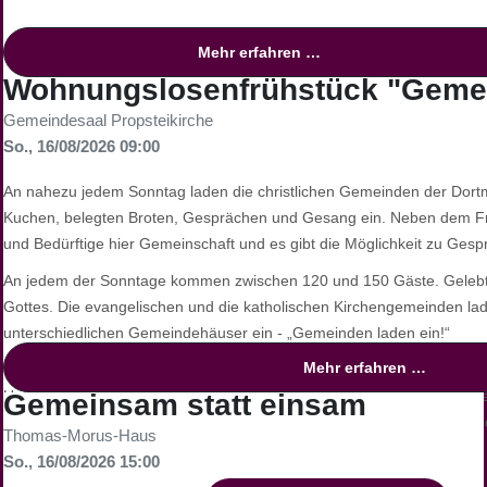
Mehr erfahren …
Wohnungslosenfrühstück "Gemei
Gemeindesaal Propsteikirche
So., 16/08/2026 09:00
An nahezu jedem Sonntag laden die christlichen Gemeinden der Dort
Kuchen, belegten Broten, Gesprächen und Gesang ein. Neben dem F
und Bedürftige hier Gemeinschaft und es gibt die Möglichkeit zu Ges
An jedem der Sonntage kommen zwischen 120 und 150 Gäste. Gelebte
Gottes. Die evangelischen und die katholischen Kirchengemeinden lad
unterschiedlichen Gemeindehäuser ein - „Gemeinden laden ein!“
Mehr erfahren …
Fast jede Gemeinde hat mittlerweile ein Alleinstellungsmerkmal entwi
Unterschiede und haben entsprechende Vorlieben. Zu Ostern oder We
Gemeinsam statt einsam
Spenden finanziert - besondere Tüten voll mit Lebensmitteln, Kaffee 
Thomas-Morus-Haus
verschenken.
So., 16/08/2026 15:00