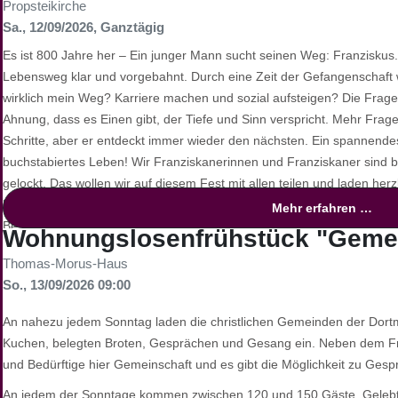
Propsteikirche
Lichtern.
Sa., 12/09/2026
, Ganztägig
Finden Sie Ruhe und inneren Frieden, und tanken Sie neue Kraft für
Es ist 800 Jahre her – Ein junger Mann sucht seinen Weg: Franziskus. 
die kommende Woche.
Lebensweg klar und vorgebahnt. Durch eine Zeit der Gefangenschaft wir
wirklich mein Weg? Karriere machen und sozial aufsteigen? Die Frag
Eine Veranstaltung des Katholischen Forums
Ahnung, dass es Einen gibt, der Tiefe und Sinn verspricht. Mehr Frag
Schritte, aber er entdeckt immer wieder den nächsten. Ein spannende
buchstabiertes Leben! Wir Franziskanerinnen und Franziskaner sind 
gelockt. Das wollen wir auf diesem Fest mit allen teilen und laden herz
Inspiration
Bei diesem Fest wird es Raum für Begegnung, Austausc
Mehr erfahren …
Besonders junge Menschen sind eingeladen, die franziskanische Spirit
Wohnungslosenfrühstück "Gemei
Mit kreativen Elementen, offenen Angeboten, Workshops, Musik und 
Thomas-Morus-Haus
Tag vielfältige Zugänge zum Leben und Wirken des heiligen Franz von A
So., 13/09/2026 09:00
Gerechtigkeit, Bewahrung der Schöpfung und ein Leben in Einfachheit
An nahezu jedem Sonntag laden die christlichen Gemeinden der Dort
Kuchen, belegten Broten, Gesprächen und Gesang ein. Neben dem F
und Bedürftige hier Gemeinschaft und es gibt die Möglichkeit zu Ges
An jedem der Sonntage kommen zwischen 120 und 150 Gäste. Gelebte