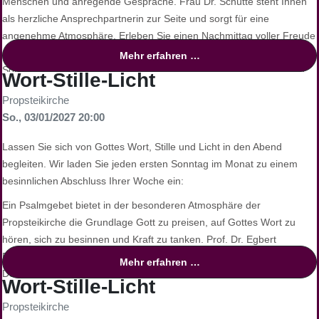
Menschen und anregende Gespräche. Frau Dr. Schütte steht Ihnen
als herzliche Ansprechpartnerin zur Seite und sorgt für eine
angenehme Atmosphäre. Erleben Sie einen Nachmittag voller Freude
und Verbundenheit. Diese Veranstaltung richtet sich an alle, die den
Mehr erfahren …
Sonntagnachmittag in Gesellschaft verbringen möchten. Wir freuen
Wort-Stille-Licht
uns auf Ihren Besuch und einen gemeinsamen, schönen Nachmittag!
Propsteikirche
So., 03/01/2027 20:00
Lassen Sie sich von Gottes Wort, Stille und Licht in den Abend
begleiten. Wir laden Sie jeden ersten Sonntag im Monat zu einem
besinnlichen Abschluss Ihrer Woche ein:
Ein Psalmgebet bietet in der besonderen Atmosphäre der
Propsteikirche die Grundlage Gott zu preisen, auf Gottes Wort zu
hören, sich zu besinnen und Kraft zu tanken. Prof. Dr. Egbert
Ballhorn, Alttestamentler der TU Dortmund, und
Mehr erfahren …
Dekanatskirchenmusiker Simon Daubhäußer gestalten gemeinsam
Wort-Stille-Licht
einen Abend voller Stille und Gebet, begleitet von Klängen und
Propsteikirche
Lichtern.