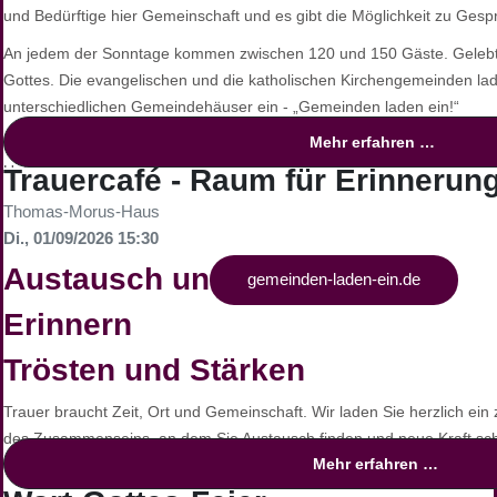
und Bedürftige hier Gemeinschaft und es gibt die Möglichkeit zu Ges
An jedem der Sonntage kommen zwischen 120 und 150 Gäste. Gelebte
Gottes. Die evangelischen und die katholischen Kirchengemeinden lad
unterschiedlichen Gemeindehäuser ein - „Gemeinden laden ein!“
Mehr erfahren …
Fast jede Gemeinde hat mittlerweile ein Alleinstellungsmerkmal entwi
Unterschiede und haben entsprechende Vorlieben. Zu Ostern oder We
Trauercafé - Raum für Erinneru
Spenden finanziert - besondere Tüten voll mit Lebensmitteln, Kaffee 
Thomas-Morus-Haus
verschenken.
Di., 01/09/2026 15:30
Austausch und Impulse
Weitere Informationen unter:
gemeinden-laden-ein.de
Erinnern
Trösten und Stärken
Trauer braucht Zeit, Ort und Gemeinschaft. Wir laden Sie herzlich ei
des Zusammenseins, an dem Sie Austausch finden und neue Kraft sc
Mehr erfahren …