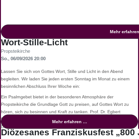
Kontakt für Rückfragen
Bei Fragen wenden Sie sich gerne an:
Pfarrbüro Sankt Johannes Baptist:
0231 / 91 446 20,
propstei.p
Mehr erfahre
Grabeskirche Liebfrauen:
0231 / 54 50 45 95,
info@grabeskirche-
Wort-Stille-Licht
Propsteikirche
Foto: Günther Wertz
So., 06/09/2026 20:00
Lassen Sie sich von Gottes Wort, Stille und Licht in den Abend
begleiten. Wir laden Sie jeden ersten Sonntag im Monat zu einem
besinnlichen Abschluss Ihrer Woche ein:
Ein Psalmgebet bietet in der besonderen Atmosphäre der
Propsteikirche die Grundlage Gott zu preisen, auf Gottes Wort zu
hören, sich zu besinnen und Kraft zu tanken. Prof. Dr. Egbert
Ballhorn, Alttestamentler der TU Dortmund, und
Mehr erfahren …
Dekanatskirchenmusiker Simon Daubhäußer gestalten gemeinsam
Diözesanes Franziskusfest „800 
einen Abend voller Stille und Gebet, begleitet von Klängen und