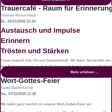
Dekanatskirchenmusiker Simon Daubhäußer gestalten gemeinsam
Trauercafé - Raum für Erinneru
einen Abend voller Stille und Gebet, begleitet von Klängen und
Thomas-Morus-Haus
Lichtern.
Di., 03/11/2026 15:30
Finden Sie Ruhe und inneren Frieden, und tanken Sie neue Kraft für
Austausch und Impulse
die kommende Woche.
Erinnern
Eine Veranstaltung des Katholischen Forums
Trösten und Stärken
Trauer braucht Zeit, Ort und Gemeinschaft. Wir laden Sie herzlich ei
des Zusammenseins, an dem Sie Austausch finden und neue Kraft sc
Mehr erfahren …
Wort-Gottes-Feier
Gut zu wissen
Sankt Martin Kirche
Das Trauercafé ist ein offenes Angebot der Grabeskirche Liebfrauen
Sa., 07/11/2026 11:30
Dortmund-Mitte. Es steht
allen Trauernden offen
, unabhängig von Ih
Konfession.
Wir laden ganz herzlich zu unserer Wort-Gottes-Feier ein.