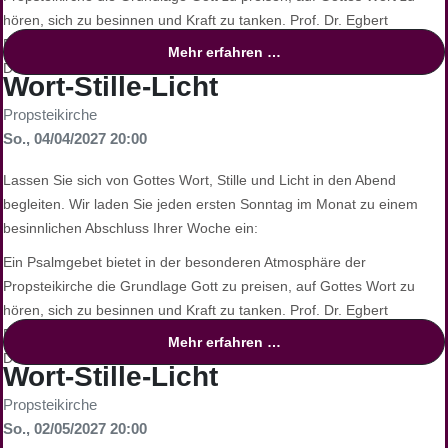
hören, sich zu besinnen und Kraft zu tanken. Prof. Dr. Egbert
Ballhorn, Alttestamentler der TU Dortmund, und
Mehr erfahren …
Dekanatskirchenmusiker Simon Daubhäußer gestalten gemeinsam
Wort-Stille-Licht
einen Abend voller Stille und Gebet, begleitet von Klängen und
Propsteikirche
Lichtern.
So., 04/04/2027 20:00
Finden Sie Ruhe und inneren Frieden, und tanken Sie neue Kraft für
die kommende Woche.
Lassen Sie sich von Gottes Wort, Stille und Licht in den Abend
begleiten. Wir laden Sie jeden ersten Sonntag im Monat zu einem
besinnlichen Abschluss Ihrer Woche ein:
Eine Veranstaltung des Katholischen Forums
Ein Psalmgebet bietet in der besonderen Atmosphäre der
Propsteikirche die Grundlage Gott zu preisen, auf Gottes Wort zu
hören, sich zu besinnen und Kraft zu tanken. Prof. Dr. Egbert
Ballhorn, Alttestamentler der TU Dortmund, und
Mehr erfahren …
Dekanatskirchenmusiker Simon Daubhäußer gestalten gemeinsam
Wort-Stille-Licht
einen Abend voller Stille und Gebet, begleitet von Klängen und
Propsteikirche
Lichtern.
So., 02/05/2027 20:00
Finden Sie Ruhe und inneren Frieden, und tanken Sie neue Kraft für