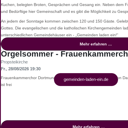
Kuchen, belegten Broten, Gesprächen und Gesang ein. Neben dem F
und Bedürftige hier Gemeinschaft und es gibt die Möglichkeit zu Ges
An jedem der Sonntage kommen zwischen 120 und 150 Gäste. Gelebte
Gottes. Die evangelischen und die katholischen Kirchengemeinden lad
unterschiedlichen Gemeindehäuser ein - „Gemeinden laden ein!“
Mehr erfahren …
Fast jede Gemeinde hat mittlerweile ein Alleinstellungsmerkmal entwi
Unterschiede und haben entsprechende Vorlieben. Zu Ostern oder We
Orgelsommer - Frauenkammerch
Spenden finanziert - besondere Tüten voll mit Lebensmitteln, Kaffee 
Propsteikirche
verschenken.
Fr., 28/08/2026 19:30
Frauenkammerchor Dortmund-Süd Leitung Mario Linnerz & Simon Dau
Weitere Informationen unter:
gemeinden-laden-ein.de
ist frei
Mehr erfahren …