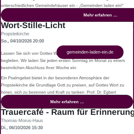
unterschiedlichen Gemeindehäuser ein - „Gemeinden laden ein!“
Mehr erfahren …
Fast jede Gemeinde hat mittlerweile ein Alleinstellungsmerkmal entwi
Unterschiede und haben entsprechende Vorlieben. Zu Ostern oder We
Wort-Stille-Licht
Spenden finanziert - besondere Tüten voll mit Lebensmitteln, Kaffee 
Propsteikirche
verschenken.
So., 04/10/2026 20:00
Weitere Informationen unter:
gemeinden-laden-ein.de
Lassen Sie sich von Gottes Wort, Stille und Licht in den Abend
begleiten. Wir laden Sie jeden ersten Sonntag im Monat zu einem
besinnlichen Abschluss Ihrer Woche ein:
Ein Psalmgebet bietet in der besonderen Atmosphäre der
Propsteikirche die Grundlage Gott zu preisen, auf Gottes Wort zu
hören, sich zu besinnen und Kraft zu tanken. Prof. Dr. Egbert
Ballhorn, Alttestamentler der TU Dortmund, und
Mehr erfahren …
Dekanatskirchenmusiker Simon Daubhäußer gestalten gemeinsam
Trauercafé - Raum für Erinneru
einen Abend voller Stille und Gebet, begleitet von Klängen und
Thomas-Morus-Haus
Lichtern.
Di., 06/10/2026 15:30
Finden Sie Ruhe und inneren Frieden, und tanken Sie neue Kraft für