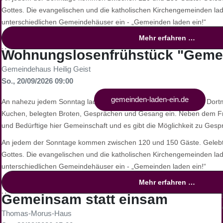
Gottes. Die evangelischen und die katholischen Kirchengemeinden lad
unterschiedlichen Gemeindehäuser ein - „Gemeinden laden ein!“
Mehr erfahren …
Fast jede Gemeinde hat mittlerweile ein Alleinstellungsmerkmal entwi
Unterschiede und haben entsprechende Vorlieben. Zu Ostern oder We
Wohnungslosenfrühstück "Gemei
Spenden finanziert - besondere Tüten voll mit Lebensmitteln, Kaffee 
Gemeindehaus Heilig Geist
verschenken.
So., 20/09/2026 09:00
Weitere Informationen unter:
gemeinden-laden-ein.de
An nahezu jedem Sonntag laden die christlichen Gemeinden der Dort
Kuchen, belegten Broten, Gesprächen und Gesang ein. Neben dem F
und Bedürftige hier Gemeinschaft und es gibt die Möglichkeit zu Ges
An jedem der Sonntage kommen zwischen 120 und 150 Gäste. Gelebte
Gottes. Die evangelischen und die katholischen Kirchengemeinden lad
unterschiedlichen Gemeindehäuser ein - „Gemeinden laden ein!“
Mehr erfahren …
Fast jede Gemeinde hat mittlerweile ein Alleinstellungsmerkmal entwi
Unterschiede und haben entsprechende Vorlieben. Zu Ostern oder We
Gemeinsam statt einsam
Spenden finanziert - besondere Tüten voll mit Lebensmitteln, Kaffee 
Thomas-Morus-Haus
verschenken.