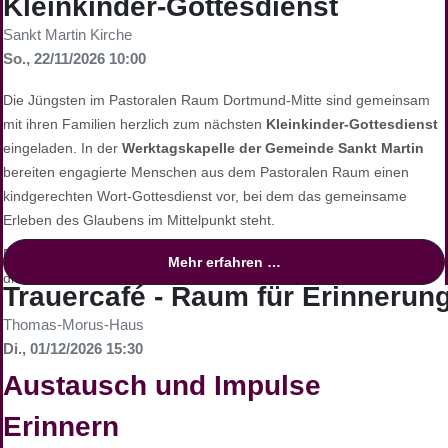
Kleinkinder-Gottesdienst
uns auf Ihren Besuch und einen gemeinsamen, schönen Nachmittag!
Sankt Martin Kirche
Foto: Günther Wertz
So., 22/11/2026 10:00
Die Jüngsten im Pastoralen Raum Dortmund-Mitte sind gemeinsam
mit ihren Familien herzlich zum nächsten
Kleinkinder-Gottesdienst
eingeladen. In der
Werktagskapelle der Gemeinde Sankt Martin
bereiten engagierte Menschen aus dem Pastoralen Raum einen
kindgerechten Wort-Gottesdienst vor, bei dem das gemeinsame
Erleben des Glaubens im Mittelpunkt steht.
Die Feier wird durch
ansprechende Musik
gestaltet, die speziell auf
Mehr erfahren …
die Bedürfnisse und die Begeisterungsfähigkeit kleiner Kinder
Trauercafé - Raum für Erinneru
zugeschnitten ist. So wird den Kindern ein spielerischer und
Thomas-Morus-Haus
musikalischer Zugang zur Liturgie ermöglicht.
Di., 01/12/2026 15:30
Gemeinschaft auf dem Spielplatz
Austausch und Impulse
Im Anschluss an den Gottesdienst führt der Weg bei gutem Wetter
Erinnern
auf den
Spielplatz des Kindergartens Sankt Martin
. Dort bietet sich