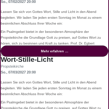
So., 07/02/2027 20:00
Finden Sie Ruhe und inneren Frieden, und tanken Sie neue Kraft für
die kommende Woche.
Lassen Sie sich von Gottes Wort, Stille und Licht in den Abend
begleiten. Wir laden Sie jeden ersten Sonntag im Monat zu einem
besinnlichen Abschluss Ihrer Woche ein:
Eine Veranstaltung des Katholischen Forums
Ein Psalmgebet bietet in der besonderen Atmosphäre der
Propsteikirche die Grundlage Gott zu preisen, auf Gottes Wort zu
hören, sich zu besinnen und Kraft zu tanken. Prof. Dr. Egbert
Ballhorn, Alttestamentler der TU Dortmund, und
Mehr erfahren …
Dekanatskirchenmusiker Simon Daubhäußer gestalten gemeinsam
Wort-Stille-Licht
einen Abend voller Stille und Gebet, begleitet von Klängen und
Propsteikirche
Lichtern.
So., 07/03/2027 20:00
Finden Sie Ruhe und inneren Frieden, und tanken Sie neue Kraft für
die kommende Woche.
Lassen Sie sich von Gottes Wort, Stille und Licht in den Abend
begleiten. Wir laden Sie jeden ersten Sonntag im Monat zu einem
besinnlichen Abschluss Ihrer Woche ein:
Eine Veranstaltung des Katholischen Forums
Ein Psalmgebet bietet in der besonderen Atmosphäre der
Propsteikirche die Grundlage Gott zu preisen, auf Gottes Wort zu