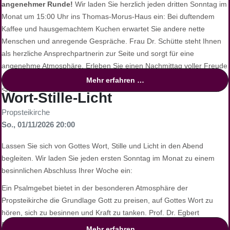
angenehmer Runde!
Wir laden Sie herzlich jeden dritten Sonntag im
Monat um 15:00 Uhr ins Thomas-Morus-Haus ein: Bei duftendem
Kaffee und hausgemachtem Kuchen erwartet Sie andere nette
Menschen und anregende Gespräche. Frau Dr. Schütte steht Ihnen
als herzliche Ansprechpartnerin zur Seite und sorgt für eine
angenehme Atmosphäre. Erleben Sie einen Nachmittag voller Freude
und Verbundenheit. Diese Veranstaltung richtet sich an alle, die den
Mehr erfahren …
Sonntagnachmittag in Gesellschaft verbringen möchten. Wir freuen
Wort-Stille-Licht
uns auf Ihren Besuch und einen gemeinsamen, schönen Nachmittag!
Propsteikirche
So., 01/11/2026 20:00
Lassen Sie sich von Gottes Wort, Stille und Licht in den Abend
begleiten. Wir laden Sie jeden ersten Sonntag im Monat zu einem
besinnlichen Abschluss Ihrer Woche ein:
Ein Psalmgebet bietet in der besonderen Atmosphäre der
Propsteikirche die Grundlage Gott zu preisen, auf Gottes Wort zu
hören, sich zu besinnen und Kraft zu tanken. Prof. Dr. Egbert
Ballhorn, Alttestamentler der TU Dortmund, und
Mehr erfahren …