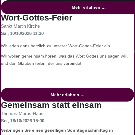
Mehr erfahren …
Leitung und Begleitung
Wort-Gottes-Feier
Sankt Martin Kirche
Ein erfahrenes Team steht Ihnen zur Seite:
Sa., 10/10/2026 11:30
Hubertus Wand
(Gemeindereferent und Trauerbegleiter)
Pastor Georg Birwer
(Seelsorger Grabeskirche Liebfrauen)
Wir laden ganz herzlich zu unserer Wort-Gottes-Feier ein.
Schwester Maria Schneiderhan
(Franziskanerin, Konvent Rivotor
Wir wollen gemeinsam hören, was das Wort Gottes uns sagen will,
und den Glauben teilen, der uns verbindet.
Kontakt für Rückfragen
Bei Fragen wenden Sie sich gerne an:
Pfarrbüro Sankt Johannes Baptist:
0231 / 91 446 20,
propstei.p
Mehr erfahren …
Grabeskirche Liebfrauen:
0231 / 54 50 45 95,
info@grabeskirche-
Gemeinsam statt einsam
Thomas-Morus-Haus
Foto: Günther Wertz
So., 18/10/2026 15:00
Verbringen Sie einen geselligen Sonntagnachmittag in