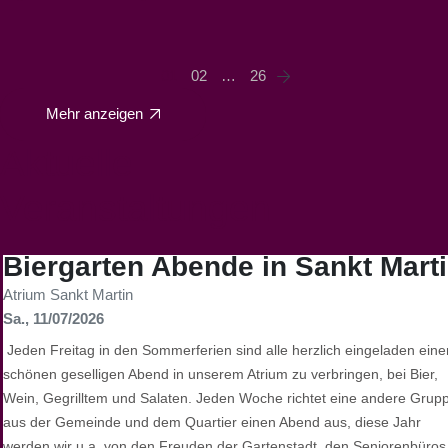
01
02
…
26
Mehr anzeigen
Aktuelle
Veran­staltungen
Biergarten Abende in Sankt Mart
Atrium Sankt Martin
Sa., 11/07/2026
Jeden Freitag in den Sommerferien sind alle herzlich eingeladen eine
schönen geselligen Abend in unserem Atrium zu verbringen, bei Bier,
Wein, Gegrilltem und Salaten. Jeden Woche richtet eine andere Grup
aus der Gemeinde und dem Quartier einen Abend aus, diese Jahr
werden wir u.a. von den Freuden der Gartenstadt, den Seniorenbüros