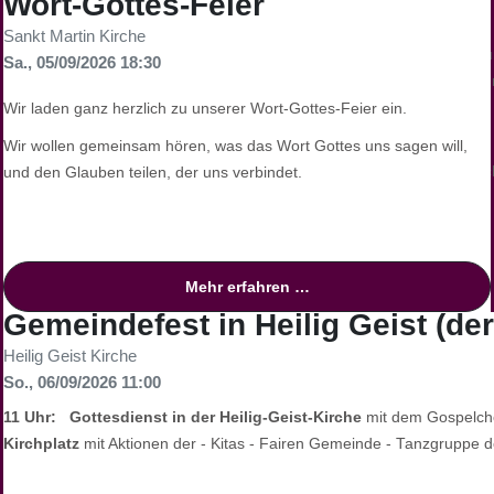
Wort-Gottes-Feier
Gut zu wissen
Sankt Martin Kirche
Das Trauercafé ist ein offenes Angebot der Grabeskirche Liebfrauen
Sa., 05/09/2026 18:30
Dortmund-Mitte. Es steht
allen Trauernden offen
, unabhängig von Ih
Konfession.
Wir laden ganz herzlich zu unserer Wort-Gottes-Feier ein.
Jeden 1. Dienstag im Monat sind um 15.30 Uhr Trauernde herzlich z
Wir wollen gemeinsam hören, was das Wort Gottes uns sagen will,
Thomas Morus Haus (Amalienstrasse 21b) gegenüber der Grabeskirc
und den Glauben teilen, der uns verbindet.
Anmeldung:
Nicht erforderlich – kommen Sie einfach vorbei.
Kosten:
Die Teilnahme ist kostenfrei.
Mehr erfahren …
Leitung und Begleitung
Gemeindefest in Heilig Geist (d
Heilig Geist Kirche
Ein erfahrenes Team steht Ihnen zur Seite:
So., 06/09/2026 11:00
Hubertus Wand
(Gemeindereferent und Trauerbegleiter)
11 Uhr: Gottesdienst in der Heilig-Geist-Kirche
mit dem Gospelc
Pastor Georg Birwer
(Seelsorger Grabeskirche Liebfrauen)
Kirchplatz
mit Aktionen der - Kitas - Fairen Gemeinde - Tanzgruppe
Schwester Maria Schneiderhan
(Franziskanerin, Konvent Rivotor