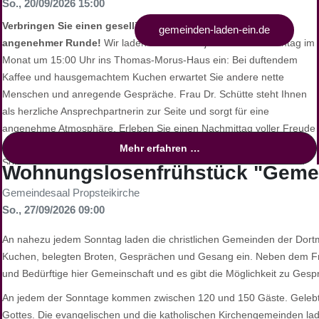
So., 20/09/2026 15:00
Verbringen Sie einen geselligen Sonntagnachmittag in
Weitere Informationen unter:
gemeinden-laden-ein.de
angenehmer Runde!
Wir laden Sie herzlich jeden dritten Sonntag im
Monat um 15:00 Uhr ins Thomas-Morus-Haus ein: Bei duftendem
Kaffee und hausgemachtem Kuchen erwartet Sie andere nette
Menschen und anregende Gespräche. Frau Dr. Schütte steht Ihnen
als herzliche Ansprechpartnerin zur Seite und sorgt für eine
angenehme Atmosphäre. Erleben Sie einen Nachmittag voller Freude
und Verbundenheit. Diese Veranstaltung richtet sich an alle, die den
Mehr erfahren …
Sonntagnachmittag in Gesellschaft verbringen möchten. Wir freuen
Wohnungslosenfrühstück "Gemei
uns auf Ihren Besuch und einen gemeinsamen, schönen Nachmittag!
Gemeindesaal Propsteikirche
So., 27/09/2026 09:00
An nahezu jedem Sonntag laden die christlichen Gemeinden der Dort
Kuchen, belegten Broten, Gesprächen und Gesang ein. Neben dem F
und Bedürftige hier Gemeinschaft und es gibt die Möglichkeit zu Ges
An jedem der Sonntage kommen zwischen 120 und 150 Gäste. Gelebte
Gottes. Die evangelischen und die katholischen Kirchengemeinden lad