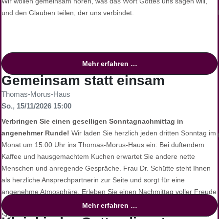
Jeden 1. Dienstag im Monat sind um 15.30 Uhr Trauernde herzlich z
Wir wollen gemeinsam hören, was das Wort Gottes uns sagen will,
Thomas Morus Haus (Amalienstrasse 21b) gegenüber der Grabeskirc
und den Glauben teilen, der uns verbindet.
Anmeldung:
Nicht erforderlich – kommen Sie einfach vorbei.
Kosten:
Die Teilnahme ist kostenfrei.
Mehr erfahren …
Leitung und Begleitung
Gemeinsam statt einsam
Thomas-Morus-Haus
Ein erfahrenes Team steht Ihnen zur Seite:
So., 15/11/2026 15:00
Hubertus Wand
(Gemeindereferent und Trauerbegleiter)
Verbringen Sie einen geselligen Sonntagnachmittag in
Pastor Georg Birwer
(Seelsorger Grabeskirche Liebfrauen)
angenehmer Runde!
Wir laden Sie herzlich jeden dritten Sonntag im
Schwester Maria Schneiderhan
(Franziskanerin, Konvent Rivotor
Monat um 15:00 Uhr ins Thomas-Morus-Haus ein: Bei duftendem
Kaffee und hausgemachtem Kuchen erwartet Sie andere nette
Kontakt für Rückfragen
Menschen und anregende Gespräche. Frau Dr. Schütte steht Ihnen
als herzliche Ansprechpartnerin zur Seite und sorgt für eine
Bei Fragen wenden Sie sich gerne an:
angenehme Atmosphäre. Erleben Sie einen Nachmittag voller Freude
Pfarrbüro Sankt Johannes Baptist:
0231 / 91 446 20,
propstei.p
und Verbundenheit. Diese Veranstaltung richtet sich an alle, die den
Mehr erfahren …
Grabeskirche Liebfrauen:
0231 / 54 50 45 95,
info@grabeskirche-
Sonntagnachmittag in Gesellschaft verbringen möchten. Wir freuen